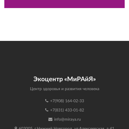
Экоцентр «МиРАйЯ»
Центр здоровья и развития человека
+7(908) 164-02-33
+7(831) 433-01-82
info@miraya.ru
603005, г.Нижний Новгород, ул.Алексеевская, д.41