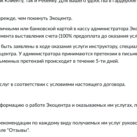
ак Клиенту, так и Ребенку. Для Вашего удобства в гардеро
 прежде, чем покинуть Экоцентр.
аличными или банковской картой в кассу администратора Э
омента выставления счета (100% предоплата до оказания усл
 быть заявлены в ходе оказания услуги инструктору, специа
оцентра. У администратора принимаются претензии в письм
менных претензий происходит в течение 5-ти дней.
услуг в соответствии с условиями настоящего договора.
нформацию о работе Экоцентра и оказываемых им услугах, 
 рекомендации по каждому виду получаемых им услуг руков
еле "Отзывы".