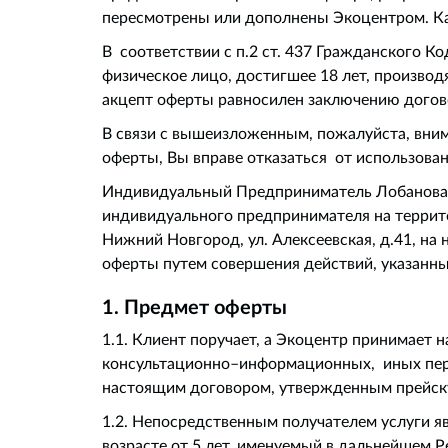
пересмотрены или дополнены Экоцентром. К
В соответствии с п.2 ст. 437 Гражданского К
физическое лицо, достигшее 18 лет, произво
акцепт оферты равносилен заключению догово
В связи с вышеизложенным, пожалуйста, вним
оферты, Вы вправе отказаться от использован
Индивидуальный Предприниматель Лобанова С.
индивидуального предпринимателя на террито
Нижний Новгород, ул. Алексеевская, д.41, 
оферты путем совершения действий, указанны
1. Предмет оферты
1.1. Клиент поручает, а Экоцентр принимает 
консультационно–информационных, иных персо
настоящим договором, утвержденным прейску
1.2. Непосредственным получателем услуги я
возрасте от 5 лет, именуемый в дальнейшем Р