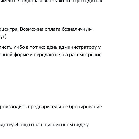
бе имеются одноразовые бахилы. Проходить в
коцентра. Возможна оплата безналичным
уг).
листу, либо в тот же день администратору у
енной форме и передаются на рассмотрение
производить предварительное бронирование
одству Экоцентра в письменном виде у