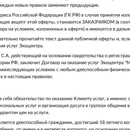
аждые новые правила заменяют предыдущие.
одекса Российской Федерации (ГК РФ) в случае принятия из
дящее акцепт этой оферты, становится ЗАКАЗЧИКОМ (в соот
ра на условиях, изложенных в оферте) и именуется в дальн
ательно прочитайте текст данной публичной оферты и, если
ия услуг Экоцентра.
А, действующий на основании свидетельства о регистраци
рии РФ, заключит Договор на оказание услуг Экоцентра "Ми
на нижеследующих условиях с любым дееспособным физичес
х в настоящих правилах.
на себя обязательство по оказанию Клиенту услуг, а именно
нальных услуг и организация досуга в группах общения в
рантом цен на услуги.
вляется дееспособный гражданин, достигший 18 летнего во
ебенок, от имени и в интересах которого, на основании род