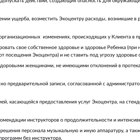
 допускать действий, создающих опасность для окружающ
ении ущерба, возместить Экоцентру расходы, возникшие в 
организационных изменениях, происходящих у Клиента в п
ровать свое собственное здоровье и здоровье Ребенка (при
от посещения Экоцентра) и не ставить под угрозу здоровь
 здоровыми женщинами, не имеющими отклонений в протек
сно предварительной записи, согласованной с администра
ией, касающейся предоставления услуг Экоцентра, на стенд
комендации инструкторов о продолжительности и интенсивн
азрешения персонала музыкальную и иную аппаратуру, а так
программ без инструктора.