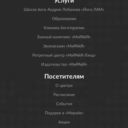
Услуги
Школа йоги Андрея Лобанова «Йога ЛАМ»
Образование
Клиника йоготерапии
Банный комплекс «МиРАйЯ»
Экомагазин «МиРАйЯ»
Ретритный центр «МиРАйЯ-Лэнд»
Издательство «МиРАйЯ»
Посетителям
О центре
Расписание
События
Подарки в «Мирайе»
Акции