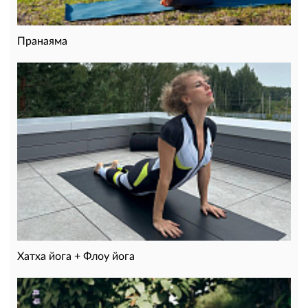
Пранаяма
Хатха йога + Флоу йога