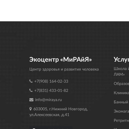
Экоцентр «МиРАйЯ»
Услу
Школа й
Центр здоровья и развития человека
ЛАМ»
+7(908) 164-02-33
Образо
+7(831) 433-01-82
Клиника
info@miraya.ru
Банный
603005, г.Нижний Новгород,
Экомаг
ул.Алексеевская, д.41
Ретрит