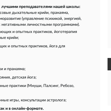
 лучшими преподавателями нашей школы:
совые дыхательные крийи, пранаяма,
моразвитие (управление психикой, энергией,
с негативными личностными программами).
нающих и опытных практиков, йоготерапия
ные крийи;
щих и опытных практиков, йога для
и и пранаяма;
ояния, детская йога;
ные практики (Мнуши, Палсинг, Ребозо,
нные игры, консультации астролога;
так и в онлайн-формате.