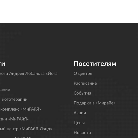
ги
Посетителям
оги Андрея Лобанова «Йога
О центре
Расписание
вание
События
 йоготерапии
Подарки в «Мирайе»
 комплекс «МиРАйЯ»
Акции
азин «МиРАйЯ»
Цены
ный центр «МиРАйЯ-Лэнд»
Новости