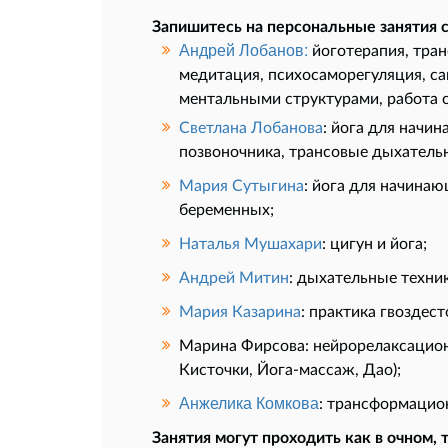
Запишитесь на персональные занятия
с
Андрей Лобанов:
йоготерапия, тран
медитация, психосаморегуляция, са
ментальными структурами, работа 
Светлана Лобанова
: йога для начи
позвоночника, трансовые дыхатель
Мария Сутыгина
: йога для начинаю
беременных;
Наталья Мушахари
: цигун и йога;
Андрей Митин
: дыхательные техник
Мария Казарина
: практика гвоздест
Марина Фирсова: нейрорелаксацион
Кисточки, Йога-массаж, Дао);
Анжелика Комкова
: трансформацио
Занятия могут проходить как в очном, 