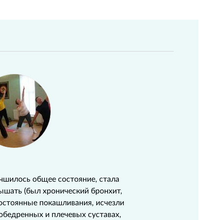
учшилось общее состояние, стала
дышать (был хронический бронхит,
постоянные покашливания, исчезли
зобедренных и плечевых суставах,