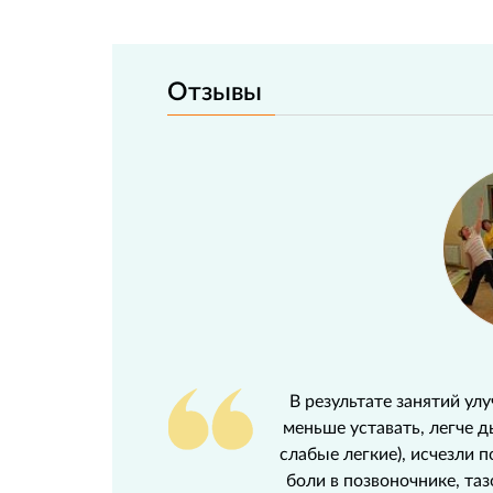
Отзывы
ла
В результате занятий ул
ит,
меньше уставать, легче 
зли
слабые легкие), исчезли 
х,
боли в позвоночнике, та