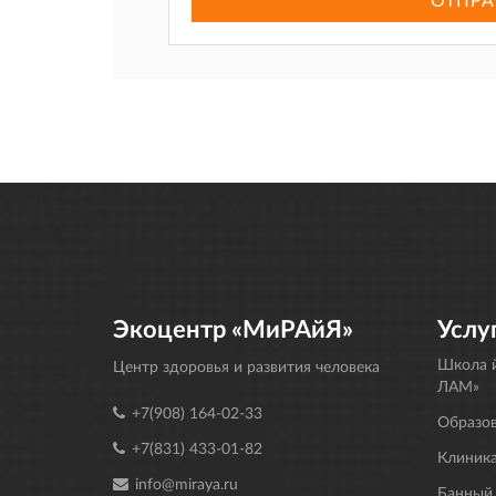
Экоцентр «МиРАйЯ»
Услу
Школа й
Центр здоровья и развития человека
ЛАМ»
+7(908) 164-02-33
Образо
+7(831) 433-01-82
Клиника
info@miraya.ru
Банный