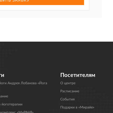
ги
Посетителям
оги Андрея Лобанова «Йога
О центре
Расписание
вание
События
 йоготерапии
Подарки в «Мирайе»
 комплекс «МиРАйЯ»