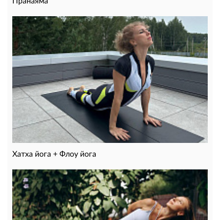
Пранаяма
Хатха йога + Флоу йога