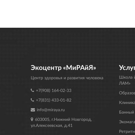
Экоцентр «МиРАйЯ»
Услу
Школа й
Центр здоровья и развития человека
ЛАМ»
+7(908) 164-02-33
Образо
+7(831) 433-01-82
Клиника
info@miraya.ru
Банный
603005, г.Нижний Новгород,
Экомаг
ул.Алексеевская, д.41
Ретрит