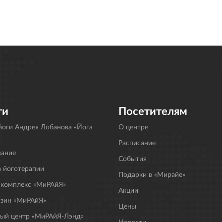
ги
Посетителям
оги Андрея Лобанова «Йога
О центре
Расписание
вание
События
 йоготерапии
Подарки в «Мирайе»
 комплекс «МиРАйЯ»
Акции
азин «МиРАйЯ»
Цены
ный центр «МиРАйЯ-Лэнд»
Новости