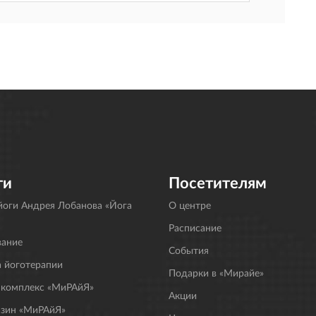
ги
Посетителям
оги Андрея Лобанова «Йога
О центре
Расписание
вание
События
 йоготерапии
Подарки в «Мирайе»
 комплекс «МиРАйЯ»
Акции
азин «МиРАйЯ»