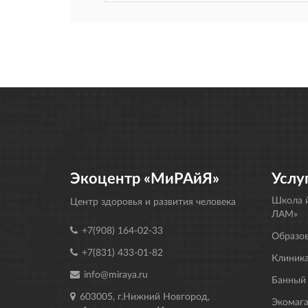
Экоцентр «МиРАйЯ»
Услу
Школа й
Центр здоровья и развития человека
ЛАМ»
+7(908) 164-02-33
Образо
+7(831) 433-01-82
Клиника
info@miraya.ru
Банный
603005, г.Нижний Новгород,
Экомаг