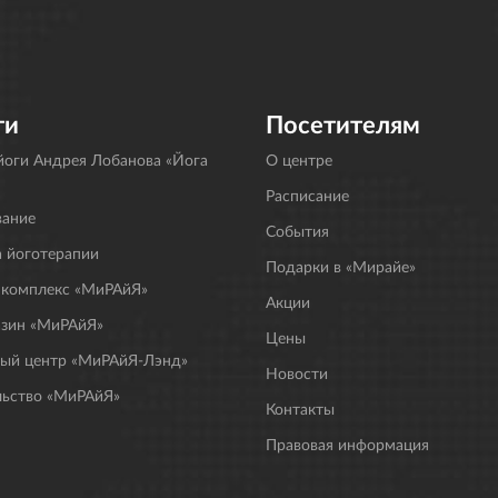
ги
Посетителям
оги Андрея Лобанова «Йога
О центре
Расписание
вание
События
 йоготерапии
Подарки в «Мирайе»
 комплекс «МиРАйЯ»
Акции
азин «МиРАйЯ»
Цены
ный центр «МиРАйЯ-Лэнд»
Новости
льство «МиРАйЯ»
Контакты
Правовая информация