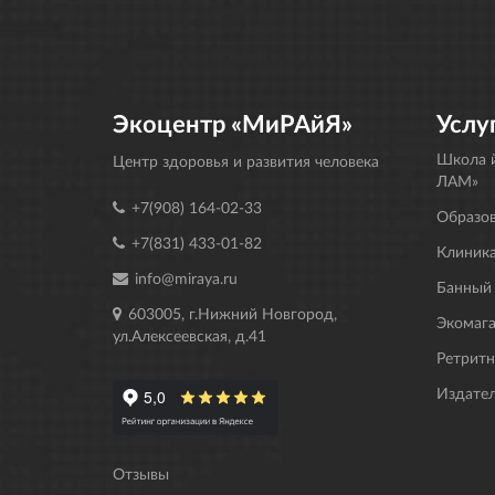
Экоцентр «МиРАйЯ»
Услу
Школа й
Центр здоровья и развития человека
ЛАМ»
+7(908) 164-02-33
Образо
+7(831) 433-01-82
Клиника
info@miraya.ru
Банный
603005, г.Нижний Новгород,
Экомаг
ул.Алексеевская, д.41
Ретрит
Издате
Отзывы